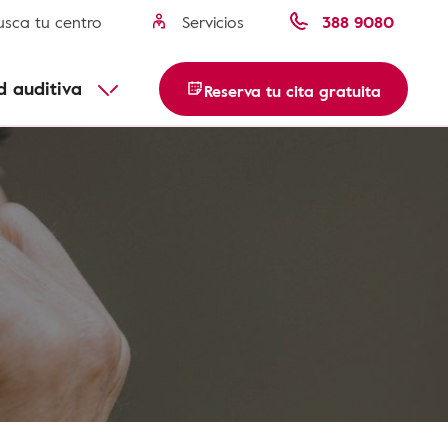
usca tu centro
Servicios
388 9080
Descubre más
d auditiva
Reserva tu cita gratuita