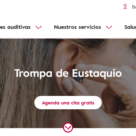
Tímpano perforado
audífonos
Conéctate a todos tus dispositivos
Más informacion
B
Enfermedades de Ménière
Conectividad
Pérdida de audición y edad
es auditivas
Nuestros servicios
Salu
Adecuado para todos
Funcionales
Trompa de Eustaquio
Agenda una cita gratis