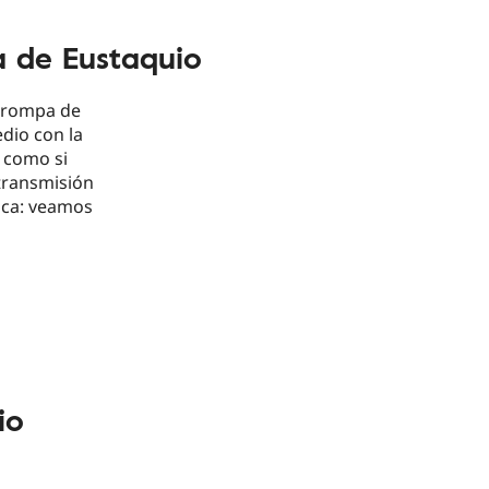
a de Eustaquio
 trompa de
dio con la
 como si
 transmisión
ica: veamos
io