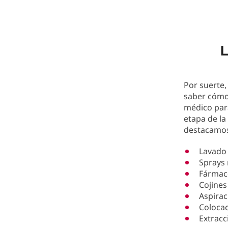
L
Por suerte,
saber cómo 
médico para
etapa de la
destacamo
Lavado 
Sprays 
Fármac
Cojines
Aspirac
Colocac
Extracc