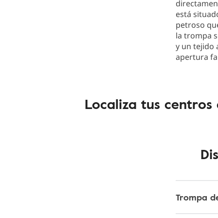
directament
está situad
petroso que
la trompa s
y un tejido
apertura far
Localiza tus centros
Di
Trompa de