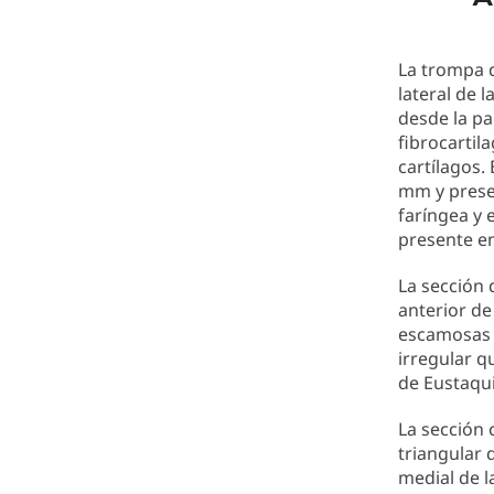
La trompa d
lateral de l
desde la pa
fibrocartil
cartílagos.
mm y presen
faríngea y 
presente en
La sección 
anterior de
escamosas 
irregular q
de Eustaqu
La sección 
triangular 
medial de l