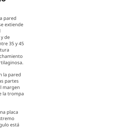
la pared
 se extiende
l
 y de
ntre 35 y 45
rtura
rechamiento
tilaginosa.
n la pared
as partes
El margen
de la trompa
una placa
extremo
gulo está