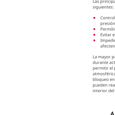
Las princip
siguientes:
Control
presión
Permiti
Evitar 
Impedir
afecten
La mayor pa
durante act
permitir el 
atmosféric
bloqueo en 
pueden real
interior de
A