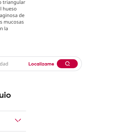
o triangular
el hueso
laginosa de
las mucosas
n la
Localízame
uio