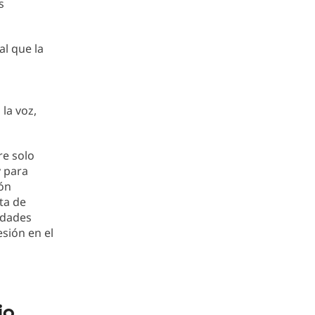
s
al que la
la voz,
re solo
y para
ión
ta de
idades
esión en el
io