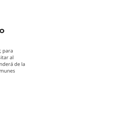
io
, para
tar al
nderá de la
comunes