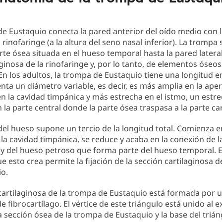
e Eustaquio conecta la pared anterior del oído medio con 
a rinofaringe (a la altura del seno nasal inferior). La trompa
rte ósea situada en el hueso temporal hasta la pared latera
aginosa de la rinofaringe y, por lo tanto, de elementos óseos
 En los adultos, la trompa de Eustaquio tiene una longitud e
ta un diámetro variable, es decir, es más amplia en la ape
en la cavidad timpánica y más estrecha en el istmo, un est
 la parte central donde la parte ósea traspasa a la parte car
del hueso supone un tercio de la longitud total. Comienza e
 la cavidad timpánica, se reduce y acaba en la conexión de l
y del hueso petroso que forma parte del hueso temporal. 
ue esto crea permite la fijación de la sección cartilaginosa 
io.
cartilaginosa de la trompa de Eustaquio está formada por 
de fibrocartílago. El vértice de este triángulo está unido al 
a sección ósea de la trompa de Eustaquio y la base del trián