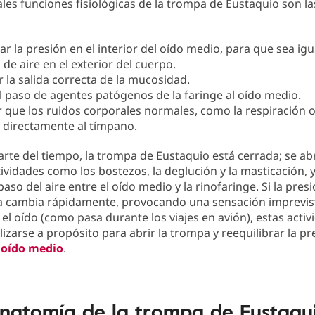
ales funciones fisiológicas de la trompa de Eustaquio son la
ar la presión en el interior del oído medio, para que sea igu
 de aire en el exterior del cuerpo.
r la salida correcta de la mucosidad.
el paso de agentes patógenos de la faringe al oído medio.
 que los ruidos corporales normales, como la respiración o 
 directamente al tímpano.
rte del tiempo, la trompa de Eustaquio está cerrada; se ab
ividades como los bostezos, la deglución y la masticación, 
paso del aire entre el oído medio y la rinofaringe. Si la pres
a cambia rápidamente, provocando una sensación imprevis
el oído (como pasa durante los viajes en avión), estas activ
izarse a propósito para abrir la trompa y reequilibrar la pr
l
oído medio
.
natomía de la trompa de Eustaqu