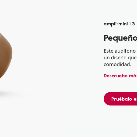
ampli-mini I 3
Pequeño
Este audífono 
un diseño que 
comodidad.
Descruebe más
Pruébalo e